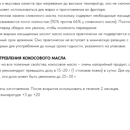
 и вкусовых качеств при нагревании до высоких температур, оно не склонно
 может использоваться для жарки и приготовления во фритюре.
тличная замена сливочного масла, поскольку содержит необходимые насыще
усваиваются почти полностью (92% против 66% у сливочного масла). Поэто
перед обедом или ужином, чтобы исключить переедание.
ия жирных насыщенных кислот масло кокоса практически не подвергается о
ный срок хранения. Оно практически не вступает в химическую реакцию с 
дным для употребления до конца срока годности, указанного на упаковке.
ТРЕБЛЕНИЯ КОКОСОВОГО МАСЛА
 на все полезные свойства, кокосовое масло – очень калорийный продукт, а
е рекомендуют превышать дозу в 15–20 г (1 столовая ложка) в сутки. Для м
 эта доза может быть увеличена до 25–30 г.
аты изготовления. После вскрытия использовать в течение 2 месяцев.
 температуре +3 до +20