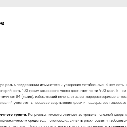
ое
ую роль в поддержании иммунитета и ускорения метаболизма. В нем есть 
алорийность 100 грамм кокосового масла достигает почти 900 ккал. В нем
итаминов: B4 (холин), избавляющий печень от жира, жирорастворимые витам
оследний участвует в процессе свертывания крови и поддерживает здоровье
ечного тракта
. Каприловая кислота отвечает за уровень полезной флоры 
рофилактическим средством, помогающим снизить риски развития заболева
 язвы и гастрита. Помимо прочего, масло кокоса активизирует заживление 