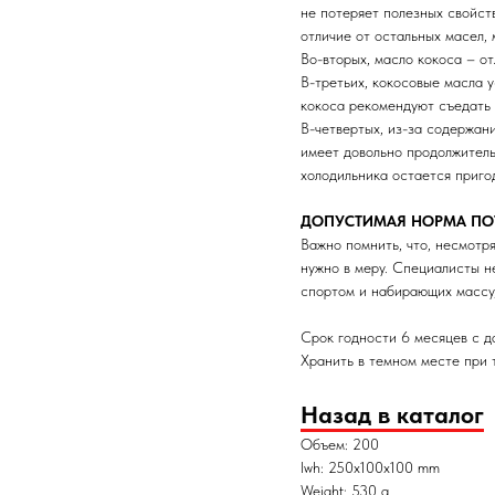
не потеряет полезных свойств
отличие от остальных масел,
Во-вторых, масло кокоса – о
В-третьих, кокосовые масла 
кокоса рекомендуют съедать 
В-четвертых, из-за содержан
имеет довольно продолжитель
холодильника остается приго
ДОПУСТИМАЯ НОРМА ПО
Важно помнить, что, несмотря
нужно в меру. Специалисты н
спортом и набирающих массу,
Срок годности 6 месяцев с д
Хранить в темном месте при
Назад в каталог
Объем: 200
lwh: 250x100x100 mm
Weight: 530 g