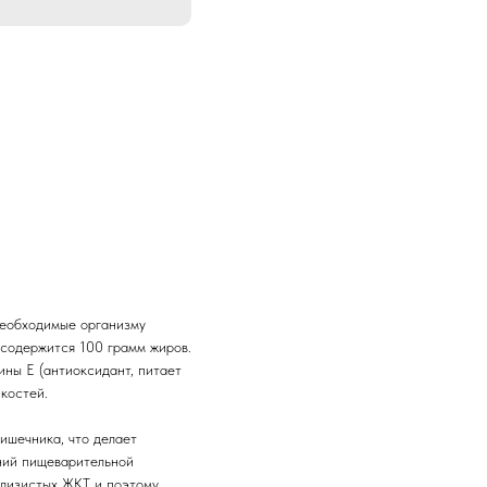
необходимые организму
 содержится 100 грамм жиров.
ины Е (антиоксидант, питает
 костей.
кишечника, что делает
ний пищеварительной
слизистых ЖКТ и поэтому