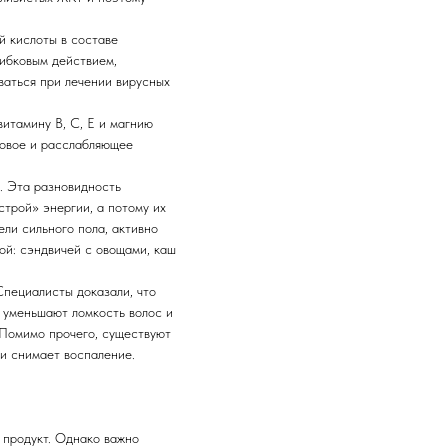
й кислоты в составе
ибковым действием,
ваться при лечении вирусных
витамину В, С, Е и магнию
совое и расслабляющее
й. Эта разновидность
трой» энергии, а потому их
ли сильного пола, активно
ой: сэндвичей с овощами, каш
Специалисты доказали, что
, уменьшают ломкость волос и
 Помимо прочего, существуют
и снимает воспаление.
 продукт. Однако важно