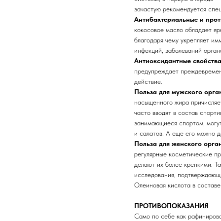
зачастую рекомендуется спец
Антибактериальные и прот
кокосовое масло обладает яр
благодаря чему укрепляет им
инфекций, заболеваний орган
Антиоксидантные свойств
предупреждает преждевремен
действие.
Польза для мужского орга
насыщенного жира причисляет
часто вводят в состав спорт
занимающиеся спортом, могут
и салатов. А еще его можно д
Польза для женского орга
регулярные косметические пр
делают их более крепкими. Т
исследования, подтверждающи
Олеиновая кислота в составе
ПРОТИВОПОКАЗАНИЯ
Само по себе как рафинирова