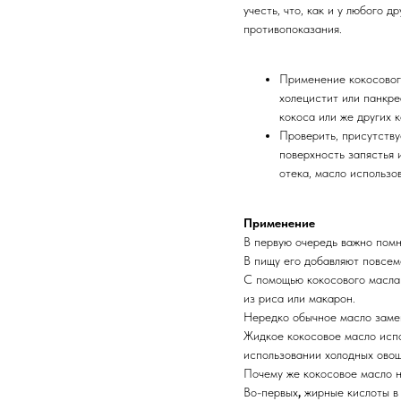
учесть, что, как и у любого 
противопоказания.
Применение кокосовог
холецистит или панкре
кокоса или же других 
Проверить, присутству
поверхность запястья 
отека, масло использо
Применение
В первую очередь важно помн
В пищу его добавляют повсеме
С помощью кокосового масла 
из риса или макарон.
Нередко обычное масло замен
Жидкое кокосовое масло испо
использовании холодных овощ
Почему же кокосовое масло н
Во-первых
,
жирные кислоты в 