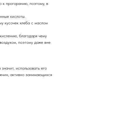
 к прогоранию, поэтому, в
нные кислоты.
му кусочек хлеба с маслом
кислению, благодаря чему
воздухом, поэтому даже вне
 значит, использовать его
ужчин, активно занимающихся