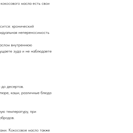
у кокосового масла есть свои
сится: хронический
ивидуальная непереносимость
 маслом внутреннюю
щущаете зуда и не наблюдаете
 до десертов.
 пюре, каши, различные блюда
ную температуру, при
рбродов.
нами. Кокосовое масло также