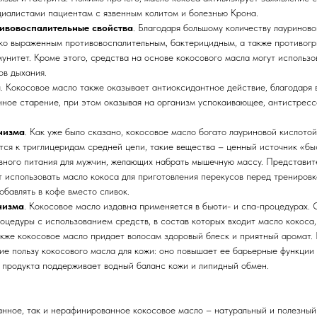
иалистами пациентам с язвенным колитом и болезнью Крона.
ивовоспалительные свойства
. Благодаря большому количеству лауриново
ко выраженным противовоспалительным, бактерицидным, а также противогр
мунитет. Кроме этого, средства на основе кокосового масла могут использо
ов дыхания.
а
. Кокосовое масло также оказывает антиоксидантное действие, благодаря 
ное старение, при этом оказывая на организм успокаивающее, антистрес
низма
. Как уже было сказано, кокосовое масло богато лауриновой кислото
ся к триглицеридам средней цепи, такие вещества – ценный источник «быс
ивного питания для мужчин, желающих набрать мышечную массу. Представите
 использовать масло кокоса для приготовления перекусов перед тренировк
обавлять в кофе вместо сливок.
низма
. Кокосовое масло издавна применяется в бьюти- и спа-процедурах. 
оцедуры с использованием средств, в состав которых входит масло кокоса
акже кокосовое масло придает волосам здоровый блеск и приятный аромат.
е пользу кокосового масла для кожи: оно повышает ее барьерные функции 
 продукта поддерживает водный баланс кожи и липидный обмен.
нное, так и нерафинированное кокосовое масло – натуральный и полезный