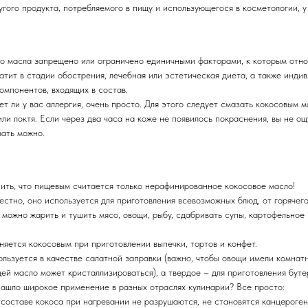
другого продукта, потребляемого в пищу и использующегося в косметологии, 
о масла запрещено или ограничено единичными факторами, к которым отно
атит в стадии обострения, лечебная или эстетическая диета, а также инд
компонентов, входящих в состав.
ет ли у вас аллергия, очень просто. Для этого следует смазать кокосовым
или локтя. Если через два часа на коже не появилось покраснения, вы не о
вать можно.
ить, что пищевым считается только нерафинированное кокосовое масло!
стно, оно используется для приготовления всевозможных блюд, от горячего
можно жарить и тушить мясо, овощи, рыбу, сдабривать супы, картофельное
яется кокосовым при приготовлении выпечки, тортов и конфет.
льзуется в качестве салатной заправки (важно, чтобы овощи имели комнат
ей масло может кристаллизироваться), а твердое – для приготовления буте
ашло широкое применение в разных отраслях кулинарии? Все просто:
составе кокоса при нагревании не разрушаются, не становятся канцероге