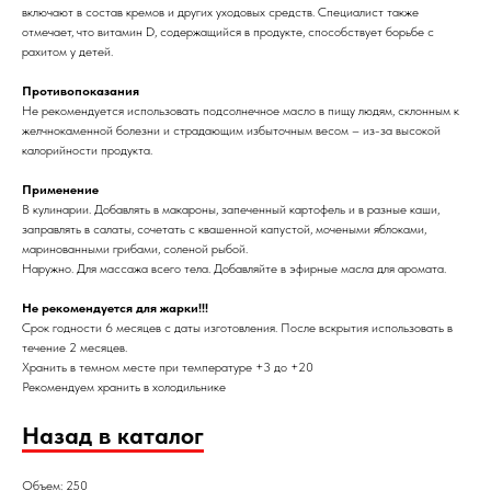
включают в состав кремов и других уходовых средств. Специалист также
отмечает, что витамин D, содержащийся в продукте, способствует борьбе с
рахитом у детей.
Противопоказания
Не рекомендуется использовать подсолнечное масло в пищу людям, склонным к
желчнокаменной болезни и страдающим избыточным весом – из-за высокой
калорийности продукта.
Применение
В кулинарии. Добавлять в макароны, запеченный картофель и в разные каши,
заправлять в салаты, сочетать с квашенной капустой, мочеными яблоками,
маринованными грибами, соленой рыбой.
Наружно. Для массажа всего тела. Добавляйте в эфирные масла для аромата.
Не рекомендуется для жарки!!!
Срок годности 6 месяцев с даты изготовления. После вскрытия использовать в
течение 2 месяцев.
Хранить в темном месте при температуре +3 до +20
Рекомендуем хранить в холодильнике
Назад в каталог
Объем: 250