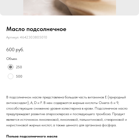
Масло подсолнечное
Артикул:
4642303805010
600
руб.
Объем
250
500
В подсолнечном масле представлена большая часть витаминов Е (природный
антиоксидант), А, D и F. В нем содержатся жирные кислоты Омега-6 и 9,
способствующие снижению уровня холестерина в крови. Подсолнечное масло
предупреждает развитие атеросклероза и последующего тромбоза. Продукт
является источником линоленовой, линолиевой, пальмитиновой, стеариновой и
миристиновой жирных кислот, а также ценного для организма фосфора.
Польза подсолнечного масла