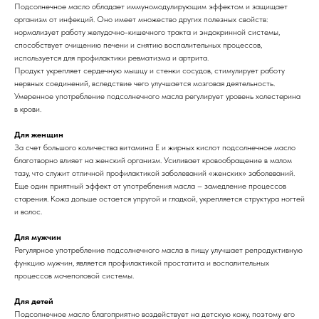
Подсолнечное масло обладает иммуномодулирующим эффектом и защищает
организм от инфекций. Оно имеет множество других полезных свойств:
нормализует работу желудочно-кишечного тракта и эндокринной системы,
способствует очищению печени и снятию воспалительных процессов,
используется для профилактики ревматизма и артрита.
Продукт укрепляет сердечную мышцу и стенки сосудов, стимулирует работу
нервных соединений, вследствие чего улучшается мозговая деятельность.
Умеренное употребление подсолнечного масла регулирует уровень холестерина
в крови.
Для женщин
За счет большого количества витамина Е и жирных кислот подсолнечное масло
благотворно влияет на женский организм. Усиливает кровообращение в малом
тазу, что служит отличной профилактикой заболеваний «женских» заболеваний.
Еще один приятный эффект от употребления масла – замедление процессов
старения. Кожа дольше остается упругой и гладкой, укрепляется структура ногтей
и волос.
Для мужчин
Регулярное употребление подсолнечного масла в пищу улучшает репродуктивную
функцию мужчин, является профилактикой простатита и воспалительных
процессов мочеполовой системы.
Для детей
Подсолнечное масло благоприятно воздействует на детскую кожу, поэтому его